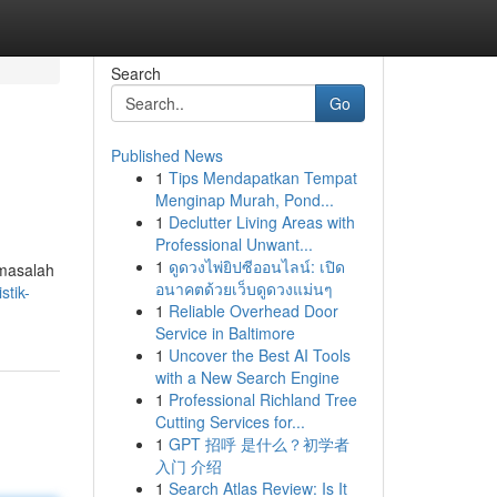
Search
Go
Published News
1
Tips Mendapatkan Tempat
Menginap Murah, Pond...
1
Declutter Living Areas with
Professional Unwant...
1
ดูดวงไพ่ยิปซีออนไลน์: เปิด
 masalah
อนาคตด้วยเว็บดูดวงแม่นๆ
stik-
1
Reliable Overhead Door
Service in Baltimore
1
Uncover the Best AI Tools
with a New Search Engine
1
Professional Richland Tree
Cutting Services for...
1
GPT 招呼 是什么？初学者
入门 介绍
1
Search Atlas Review: Is It