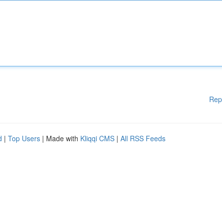
Rep
d
|
Top Users
| Made with
Kliqqi CMS
|
All RSS Feeds