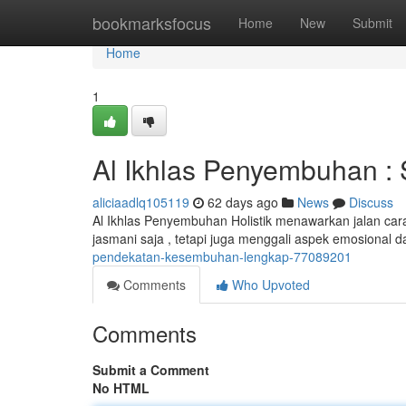
Home
bookmarksfocus
Home
New
Submit
Home
1
Al Ikhlas Penyembuhan :
aliciaadlq105119
62 days ago
News
Discuss
Al Ikhlas Penyembuhan Holistik menawarkan jalan cara
jasmani saja , tetapi juga menggali aspek emosional da
pendekatan-kesembuhan-lengkap-77089201
Comments
Who Upvoted
Comments
Submit a Comment
No HTML