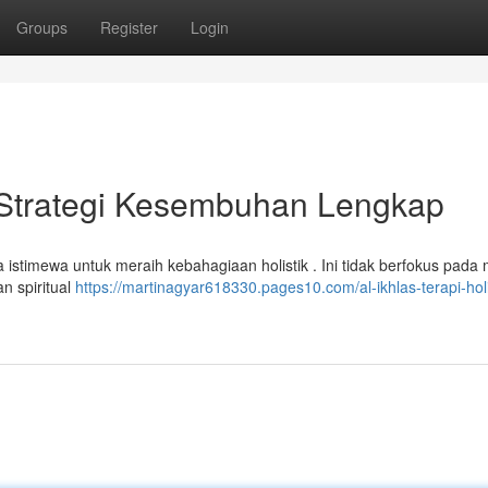
Groups
Register
Login
 Strategi Kesembuhan Lengkap
 istimewa untuk meraih kebahagiaan holistik . Ini tidak berfokus pada
n spiritual
https://martinagyar618330.pages10.com/al-ikhlas-terapi-holi