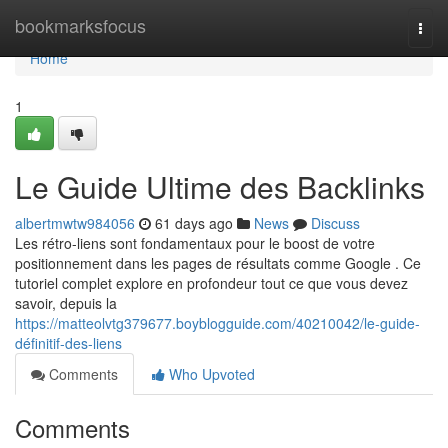
Home
bookmarksfocus
Togg
navi
Home
1
Le Guide Ultime des Backlinks
albertmwtw984056
61 days ago
News
Discuss
Les rétro-liens sont fondamentaux pour le boost de votre
positionnement dans les pages de résultats comme Google . Ce
tutoriel complet explore en profondeur tout ce que vous devez
savoir, depuis la
https://matteolvtg379677.boyblogguide.com/40210042/le-guide-
définitif-des-liens
Comments
Who Upvoted
Comments