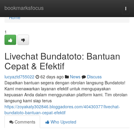
Home
bookmarksfocus
Togg
navi
Home
1
Livechat Bundatoto: Bantuan
Cepat & Efektif
lucyaztd755022
62 days ago
News
Discuss
Dapatkan bantuan segera dengan obrolan langsung Bundatoto!
Kami menawarkan layanan efektif untuk mengupayakan
kepuasan Anda dalam menggunakan platform kami. Tim obrolan
langsung kami siap terus
https://zoyakaty302846.bloggadores.com/40430377/livechat-
bundatoto-bantuan-cepat-efektif
Comments
Who Upvoted