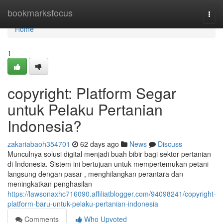
Home
bookmarksfocus
Togg
navi
Home
1
copyright: Platform Segar
untuk Pelaku Pertanian
Indonesia?
zakariabaoh354701
62 days ago
News
Discuss
Munculnya solusi digital menjadi buah bibir bagi sektor pertanian
di Indonesia. Sistem ini bertujuan untuk mempertemukan petani
langsung dengan pasar , menghilangkan perantara dan
meningkatkan penghasilan
https://lawsonaxhc716090.affiliatblogger.com/94098241/copyright-
platform-baru-untuk-pelaku-pertanian-indonesia
Comments
Who Upvoted