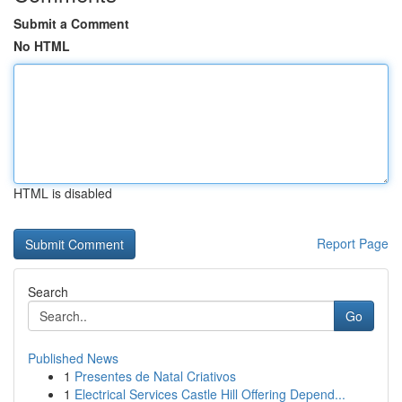
Submit a Comment
No HTML
HTML is disabled
Report Page
Search
Go
Published News
1
Presentes de Natal Criativos
1
Electrical Services Castle Hill Offering Depend...