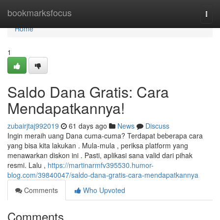
Home
bookmarksfocus
Togg
navi
Home
1
Saldo Dana Gratis: Cara
Mendapatkannya!
zubairjtaj992019
61 days ago
News
Discuss
Ingin meraih uang Dana cuma-cuma? Terdapat beberapa cara
yang bisa kita lakukan . Mula-mula , periksa platform yang
menawarkan diskon ini . Pasti, aplikasi sana valid dari pihak
resmi. Lalu ,
https://martinarmfv395530.humor-
blog.com/39840047/saldo-dana-gratis-cara-mendapatkannya
Comments
Who Upvoted
Comments