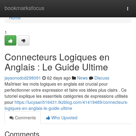
Home
bookmarksfocus
Togg
navi
Home
1
Connecteurs Logiques en
Anglais : Le Guide Ultime
jaysonodcd298091
62 days ago
News
Discuss
Maîtriser les mots logiques en anglais est crucial pour
perfectionner votre expression et faire vos idées plus clairs . Ce
tutoriel explique les essentiels catégories de expressions utilisés
pour
https://lucyaan516431.tkzblog.com/41419489/connecteurs-
logiques-en-anglais-le-guide-ultime
Comments
Who Upvoted
Comments