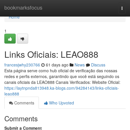
Home
bookmarksfocus
Togg
navi
Home
1
Links Oficiais: LEAO888
francesjwhy230766
61 days ago
News
Discuss
Esta página serve como hub oficial de verificação das nossas
redes e perfis externos, garantindo que você está seguindo os
canais oficiais da LEAO888 Canais Verificados: Website Oficial:
https://laytnpnda813948.ka-blogs.com/94284143/links-oficiais-
leao888
Comments
Who Upvoted
Comments
Submit a Comment