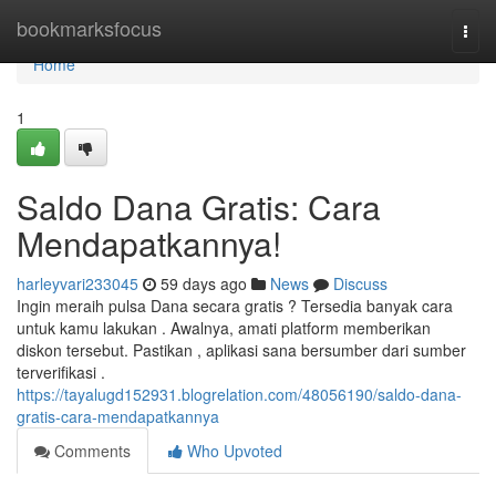
Home
bookmarksfocus
Togg
navi
Home
1
Saldo Dana Gratis: Cara
Mendapatkannya!
harleyvari233045
59 days ago
News
Discuss
Ingin meraih pulsa Dana secara gratis ? Tersedia banyak cara
untuk kamu lakukan . Awalnya, amati platform memberikan
diskon tersebut. Pastikan , aplikasi sana bersumber dari sumber
terverifikasi .
https://tayalugd152931.blogrelation.com/48056190/saldo-dana-
gratis-cara-mendapatkannya
Comments
Who Upvoted