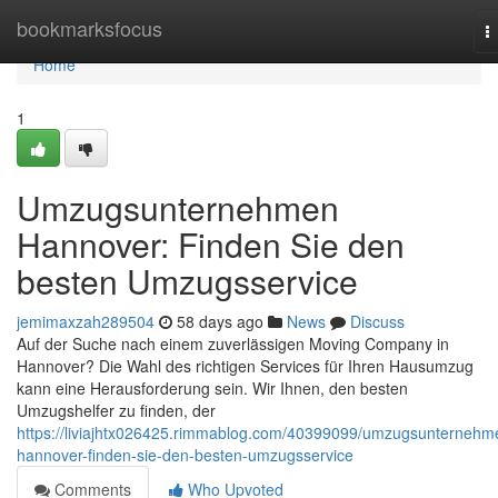
Home
bookmarksfocus
T
n
Home
1
Umzugsunternehmen
Hannover: Finden Sie den
besten Umzugsservice
jemimaxzah289504
58 days ago
News
Discuss
Auf der Suche nach einem zuverlässigen Moving Company in
Hannover? Die Wahl des richtigen Services für Ihren Hausumzug
kann eine Herausforderung sein. Wir Ihnen, den besten
Umzugshelfer zu finden, der
https://liviajhtx026425.rimmablog.com/40399099/umzugsunternehm
hannover-finden-sie-den-besten-umzugsservice
Comments
Who Upvoted