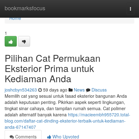
Home
bookmarksfocus
Togg
navi
Home
1
Pilihan Cat Permukaan
Eksterior Prima untuk
Kediaman Anda
joshcbyn534263
59 days ago
News
Discuss
Memilih cat yang sesuai untuk fasad eksterior bangunan Anda
adalah keputusan penting. Pikirkan aspek seperti lingkungan,
tingkat sinar cahaya, dan tampilan rumah semua. Cat polimer
adalah alternatif banyak karena
https://macieembh955720.total-
blog.com/daftar-cat-dinding-eksterior-terbaik-untuk-kediaman-
anda-67147407
Comments
Who Upvoted