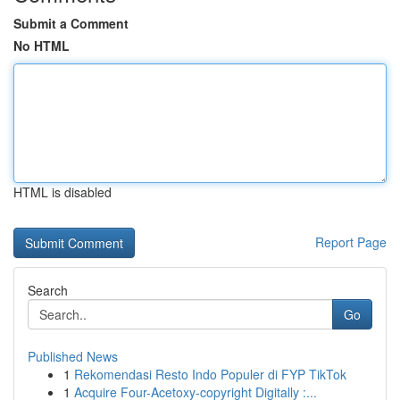
Submit a Comment
No HTML
HTML is disabled
Report Page
Search
Go
Published News
1
Rekomendasi Resto Indo Populer di FYP TikTok
1
Acquire Four-Acetoxy-copyright Digitally :...