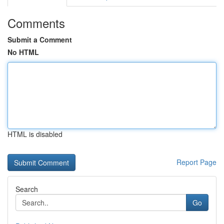
Comments
Submit a Comment
No HTML
HTML is disabled
Report Page
Search
Go