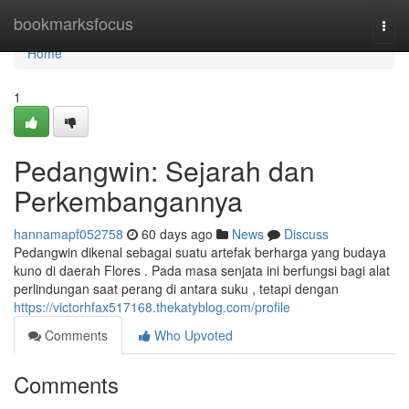
Home
bookmarksfocus
Togg
navi
Home
1
Pedangwin: Sejarah dan
Perkembangannya
hannamapf052758
60 days ago
News
Discuss
Pedangwin dikenal sebagai suatu artefak berharga yang budaya
kuno di daerah Flores . Pada masa senjata ini berfungsi bagi alat
perlindungan saat perang di antara suku , tetapi dengan
https://victorhfax517168.thekatyblog.com/profile
Comments
Who Upvoted
Comments