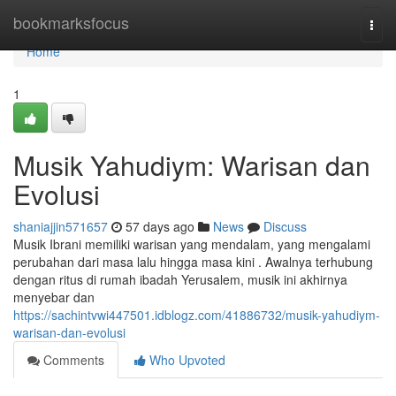
Home
bookmarksfocus
Togg
navi
Home
1
Musik Yahudiym: Warisan dan
Evolusi
shaniajjin571657
57 days ago
News
Discuss
Musik Ibrani memiliki warisan yang mendalam, yang mengalami
perubahan dari masa lalu hingga masa kini . Awalnya terhubung
dengan ritus di rumah ibadah Yerusalem, musik ini akhirnya
menyebar dan
https://sachintvwi447501.idblogz.com/41886732/musik-yahudiym-
warisan-dan-evolusi
Comments
Who Upvoted