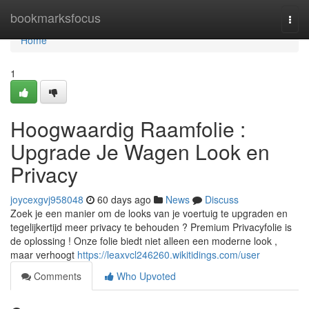
Home
bookmarksfocus
Togg
navi
Home
1
Hoogwaardig Raamfolie :
Upgrade Je Wagen Look en
Privacy
joycexgvj958048
60 days ago
News
Discuss
Zoek je een manier om de looks van je voertuig te upgraden en
tegelijkertijd meer privacy te behouden ? Premium Privacyfolie is
de oplossing ! Onze folie biedt niet alleen een moderne look ,
maar verhoogt
https://leaxvcl246260.wikitidings.com/user
Comments
Who Upvoted