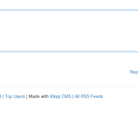
Rep
d
|
Top Users
| Made with
Kliqqi CMS
|
All RSS Feeds