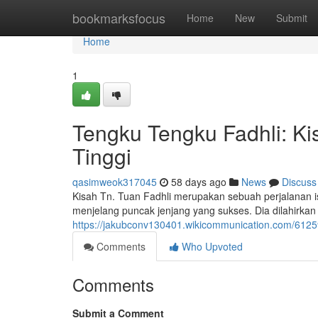
Home
bookmarksfocus
Home
New
Submit
Home
1
Tengku Tengku Fadhli: Ki
Tinggi
qasimweok317045
58 days ago
News
Discuss
Kisah Tn. Tuan Fadhli merupakan sebuah perjalanan 
menjelang puncak jenjang yang sukses. Dia dilahirka
https://jakubconv130401.wikicommunication.com/61259
Comments
Who Upvoted
Comments
Submit a Comment