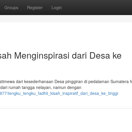
Groups
Register
Login
sah Menginspirasi dari Desa ke
istimewa dari kesederhanaan Desa pinggiran di pedalaman Sumatera 
n dari rumah tangga nelayan, namun dengan
77/tengku_tengku_fadhli_kisah_inspiratif_dari_desa_ke_tinggi