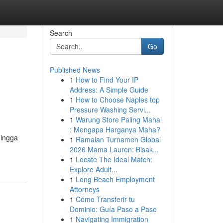
Search
Go
Published News
1
How to Find Your IP
Address: A Simple Guide
1
How to Choose Naples top
Pressure Washing Servi...
1
Warung Store Paling Mahal
: Mengapa Harganya Maha?
hingga
1
Ramalan Turnamen Global
2026 Mama Lauren: Bisak...
1
Locate The Ideal Match:
Explore Adult...
1
Long Beach Employment
Attorneys
1
Cómo Transferir tu
Dominio: Guía Paso a Paso
1
Navigating Immigration