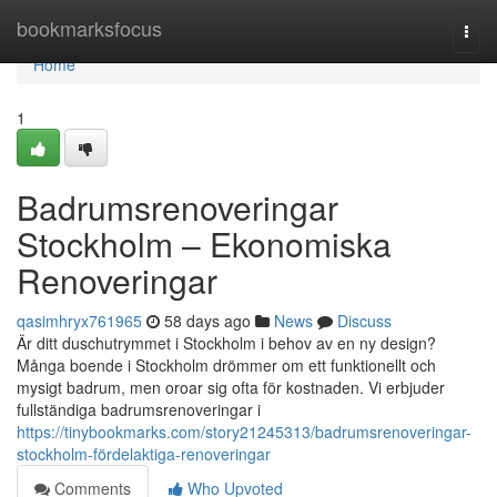
Home
bookmarksfocus
Togg
navi
Home
1
Badrumsrenoveringar
Stockholm – Ekonomiska
Renoveringar
qasimhryx761965
58 days ago
News
Discuss
Är ditt duschutrymmet i Stockholm i behov av en ny design?
Många boende i Stockholm drömmer om ett funktionellt och
mysigt badrum, men oroar sig ofta för kostnaden. Vi erbjuder
fullständiga badrumsrenoveringar i
https://tinybookmarks.com/story21245313/badrumsrenoveringar-
stockholm-fördelaktiga-renoveringar
Comments
Who Upvoted