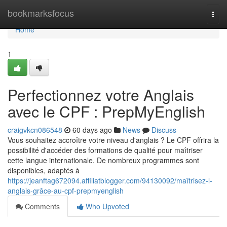
Home
bookmarksfocus
Togg
navi
Home
1
Perfectionnez votre Anglais
avec le CPF : PrepMyEnglish
craigvkcn086548
60 days ago
News
Discuss
Vous souhaitez accroître votre niveau d'anglais ? Le CPF offrira la
possibilité d'accéder des formations de qualité pour maîtriser
cette langue internationale. De nombreux programmes sont
disponibles, adaptés à
https://jeanftag672094.affiliatblogger.com/94130092/maîtrisez-l-
anglais-grâce-au-cpf-prepmyenglish
Comments
Who Upvoted