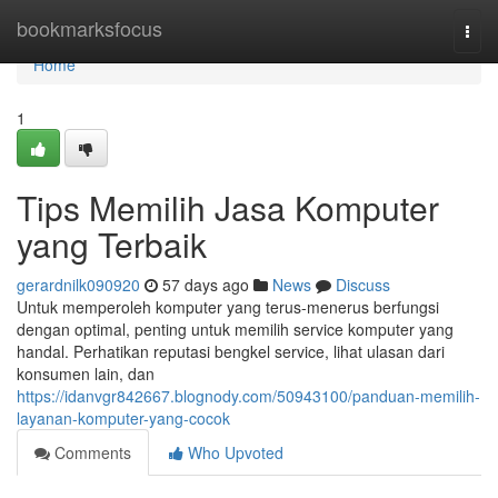
Home
bookmarksfocus
Togg
navi
Home
1
Tips Memilih Jasa Komputer
yang Terbaik
gerardnilk090920
57 days ago
News
Discuss
Untuk memperoleh komputer yang terus-menerus berfungsi
dengan optimal, penting untuk memilih service komputer yang
handal. Perhatikan reputasi bengkel service, lihat ulasan dari
konsumen lain, dan
https://idanvgr842667.blognody.com/50943100/panduan-memilih-
layanan-komputer-yang-cocok
Comments
Who Upvoted