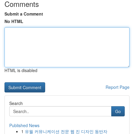
Comments
Submit a Comment
No HTML
HTML is disabled
Report Page
Search
Go
Published News
1
유월 커뮤니케이션 전문 웹 진 디자인 동반자