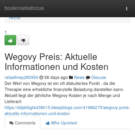
Home
bookmarksfocus
Togg
navi
Home
1
Wegovy Preis: Aktuelle
Informationen und Kosten
rafaeltnep280950
58 days ago
News
Discuss
Der Wert von Wegovy ist ein oft diskutiertes Punkt , da die
Therapie eine erhebliche finanzielle Belastung darstellen kann.
Aktuell liegt der jährliche Wegovy Kosten je nach Menge und
Lieferant
https://elijahbgfe438015.bleepblogs.com/41986275/wegovy-preis-
aktuelle-informationen-und-kosten
Comments
Who Upvoted