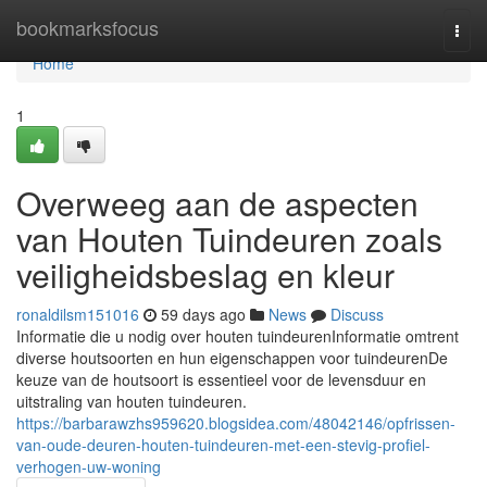
Home
bookmarksfocus
Togg
navi
Home
1
Overweeg aan de aspecten
van Houten Tuindeuren zoals
veiligheidsbeslag en kleur
ronaldilsm151016
59 days ago
News
Discuss
Informatie die u nodig over houten tuindeurenInformatie omtrent
diverse houtsoorten en hun eigenschappen voor tuindeurenDe
keuze van de houtsoort is essentieel voor de levensduur en
uitstraling van houten tuindeuren.
https://barbarawzhs959620.blogsidea.com/48042146/opfrissen-
van-oude-deuren-houten-tuindeuren-met-een-stevig-profiel-
verhogen-uw-woning