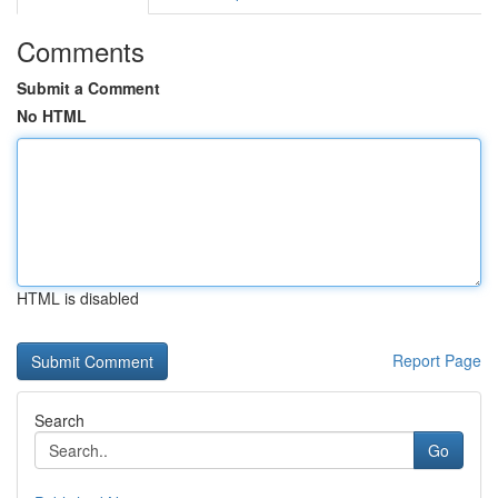
Comments
Submit a Comment
No HTML
HTML is disabled
Report Page
Search
Go