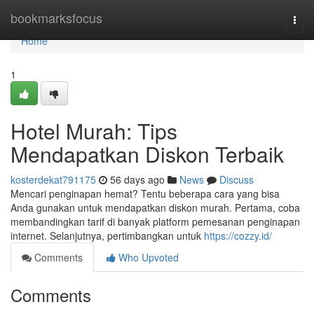
Home
bookmarksfocus
Togg
navi
Home
1
Hotel Murah: Tips
Mendapatkan Diskon Terbaik
kosterdekat791175
56 days ago
News
Discuss
Mencari penginapan hemat? Tentu beberapa cara yang bisa
Anda gunakan untuk mendapatkan diskon murah. Pertama, coba
membandingkan tarif di banyak platform pemesanan penginapan
internet. Selanjutnya, pertimbangkan untuk
https://cozzy.id/
Comments
Who Upvoted
Comments