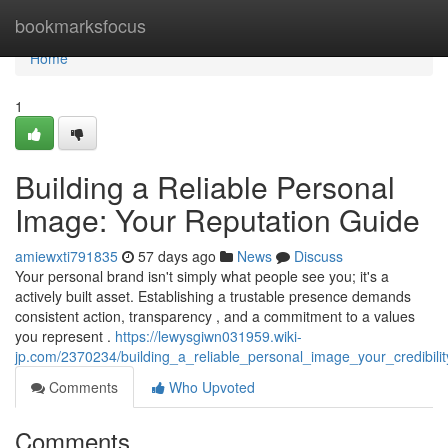
Home
bookmarksfocus
Home
1
Building a Reliable Personal
Image: Your Reputation Guide
amiewxti791835
57 days ago
News
Discuss
Your personal brand isn't simply what people see you; it's a
actively built asset. Establishing a trustable presence demands
consistent action, transparency , and a commitment to a values
you represent .
https://lewysgiwn031959.wiki-
jp.com/2370234/building_a_reliable_personal_image_your_credibili
Comments
Who Upvoted
Comments