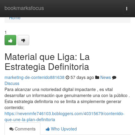
Home
bookmarksfocus
Togg
navi
Home
1
Material que Liga: La
Estrategia Definitoria
marketing-de-contenido881638
57 days ago
News
Discuss
Para alcanzar una notoriedad digital impactante , es vital
desarrollar un información que genuinamente una con la público .
Esta estrategia definitoria no se limita a simplemente generar
contenido;
https://nevenmfe746103.bcbloggers.com/40315679/contenido-
que-une-la-plan-definitoria
Comments
Who Upvoted