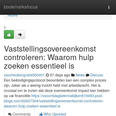
Home
bookmarksfocus
Togg
navi
Home
1
Vaststellingsovereenkomst
controleren: Waarom hulp
zoeken essentieel is
vsocheckengratis500401
57 days ago
News
Discuss
Een beëindigingsprotocol beoordelen kan een complex proces
zijn, zeker als u weinig inzicht hebt met arbeidsrecht. Het is
cruciaal om te inzien dat deze overeenkomst impact kan hebben
op uw financiële
https://vsoontslaglatennakijken819493.post-
blogs.com/62607304/vaststellingsovereenkomst-controleren-
waarom-hulp-zoeken-essentieel-is
Comments
Who Upvoted