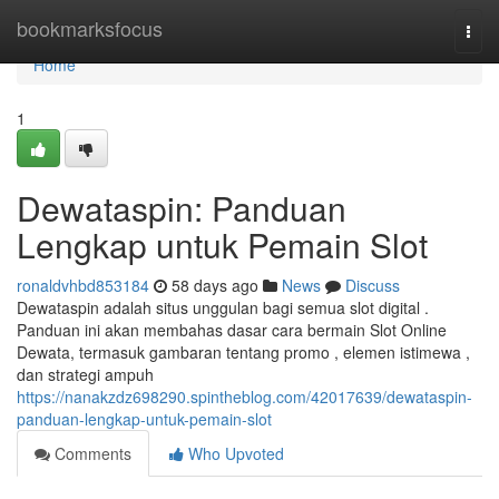
Home
bookmarksfocus
Togg
navi
Home
1
Dewataspin: Panduan
Lengkap untuk Pemain Slot
ronaldvhbd853184
58 days ago
News
Discuss
Dewataspin adalah situs unggulan bagi semua slot digital .
Panduan ini akan membahas dasar cara bermain Slot Online
Dewata, termasuk gambaran tentang promo , elemen istimewa ,
dan strategi ampuh
https://nanakzdz698290.spintheblog.com/42017639/dewataspin-
panduan-lengkap-untuk-pemain-slot
Comments
Who Upvoted