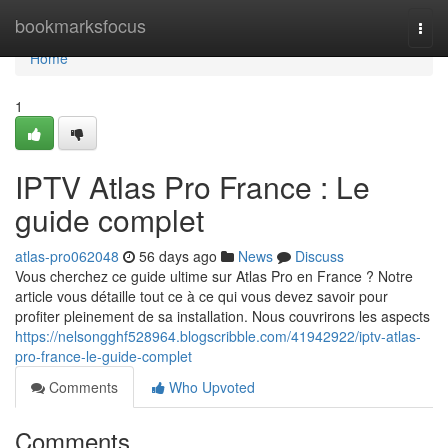
Home
bookmarksfocus
Togg
navi
Home
1
IPTV Atlas Pro France : Le
guide complet
atlas-pro062048
56 days ago
News
Discuss
Vous cherchez ce guide ultime sur Atlas Pro en France ? Notre
article vous détaille tout ce à ce qui vous devez savoir pour
profiter pleinement de sa installation. Nous couvrirons les aspects
https://nelsongghf528964.blogscribble.com/41942922/iptv-atlas-
pro-france-le-guide-complet
Comments
Who Upvoted
Comments