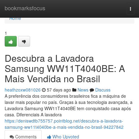
Home
bookmarksfocus
Togg
navi
Home
1
Descubra a Lavadora
Samsung WW11T4040BE: A
Mais Vendida no Brasil
heathzoxw081026
57 days ago
News
Discuss
A preferência dos consumidores brasileiros fica a máquina de
lavar mais popular no país. Graças à sua tecnologia avançada, a
Lavadora Samsung WW11T4040BE tem conquistado casa após
casa. Diferenciais A lavadora
https://deniswdtb755757.pointblog.net/descubra-a-lavadora-
samsung-ww11t4040be-a-mais-vendida-no-brasil-94227842
Comments
Who Upvoted