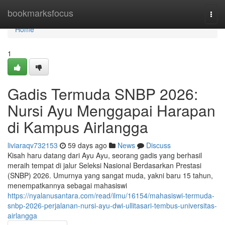
Home
bookmarksfocus
Togg
navi
Home
1
Gadis Termuda SNBP 2026:
Nursi Ayu Menggapai Harapan
di Kampus Airlangga
liviaraqv732153
59 days ago
News
Discuss
Kisah haru datang dari Ayu Ayu, seorang gadis yang berhasil
meraih tempat di jalur Seleksi Nasional Berdasarkan Prestasi
(SNBP) 2026. Umurnya yang sangat muda, yakni baru 15 tahun,
menempatkannya sebagai mahasiswi
https://nyalanusantara.com/read/ilmu/16154/mahasiswi-termuda-
snbp-2026-perjalanan-nursi-ayu-dwi-ullitasari-tembus-universitas-
airlangga