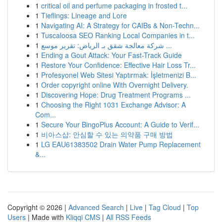
1
critical oil and perfume packaging in frosted t...
1
Tieflings: Lineage and Lore
1
Navigating AI: A Strategy for CAIBs & Non-Techn...
1
Tuscaloosa SEO Ranking Local Companies in t...
1
شركة معالجة شقق بـ الرياض: تقرير موسع ...
1
Ending a Gout Attack: Your Fast-Track Guide
1
Restore Your Confidence: Effective Hair Loss Tr...
1
Profesyonel Web Sitesi Yaptırmak: İşletmenizi B...
1
Order copyright online With Overnight Delivery.
1
Discovering Hope: Drug Treatment Programs ...
1
Choosing the Right 1031 Exchange Advisor: A
Com...
1
Secure Your BingoPlus Account: A Guide to Verif...
1
비아스샵: 안심할 수 있는 의약품 구매 방법
1
LG EAU61383502 Drain Water Pump Replacement
&...
Copyright © 2026 |
Advanced Search
|
Live
|
Tag Cloud
|
Top
Users
| Made with
Kliqqi CMS
|
All RSS Feeds