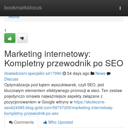
Home
bookmarksfocus
Togg
navi
Home
1
Marketing internetowy:
Kompletny przewodnik po SEO
dowiadczeni-specjalici-s417990
54 days ago
News
Discuss
Optymalizacja pod kątem wyszukiwarek, czyli SEO, jest
kluczowym elementem efektywnego promocji w sieci. Ten zestaw
pojedynczo omawia najważniejsze aspekty związane z
pozycjonowaniem w Google witryny w
https://skuteczne-
seo624585.blog-gold.com/59737205/marketing-internetowy-
kompletny-przewodnik-po-seo
Comments
Who Upvoted