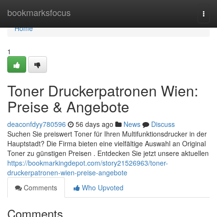
Home
bookmarksfocus
Togg
navi
Home
1
Toner Druckerpatronen Wien:
Preise & Angebote
deaconfdyy780596
56 days ago
News
Discuss
Suchen Sie preiswert Toner für Ihren Multifunktionsdrucker in der
Hauptstadt? Die Firma bieten eine vielfältige Auswahl an Original
Toner zu günstigen Preisen . Entdecken Sie jetzt unsere aktuellen
https://bookmarkingdepot.com/story21526963/toner-
druckerpatronen-wien-preise-angebote
Comments
Who Upvoted
Comments