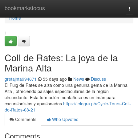
Home
bookmarksfocus
Togg
navi
Home
1
Coll de Rates: La joya de la
Marina Alta
gretajnta994671
55 days ago
News
Discuss
El Puig de Rates se alza como una genuina gema de la Marina
Alta , ofreciendo paisajes espectaculares de la región
circundante. Esta formación montañosa es un ímán para
excursionistas y apasionados
https://telegra.ph/Cycle-Tours-Coll-
de-Rates-08-21
Comments
Who Upvoted
Comments