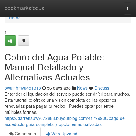
Home
bookmarksfocus
Togg
navi
Home
1
Cobro del Agua Potable:
Manual Detallado y
Alternativas Actuales
owainhmva451318
56 days ago
News
Discuss
Entender el liquidación del servicio puede ser difícil para muchos.
Esta tutorial te ofrece una visión completa de las opciones
renovadas para pagar tu recibo . Puedes optar por entre
múltiples formas,
https://darrenauwy072688.buyoutblog.com/41799930/pago-de-
acueducto-guía-completa-y-opciones-actualizadas
Comments
Who Upvoted