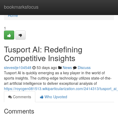
Home
bookmarksfocus
Home
1
Tusport AI: Redefining
Competitive Insights
stevestje104548
53 days ago
News
Discuss
Tusport AI is quickly emerging as a key player in the world of
sports insights. The cutting-edge technology utilizes state-of-the-
art artificial intelligence to deliver exceptional analysis of
https://roycgen081513.wikiparticularization.com/2414313/tusport_a
Comments
Who Upvoted
Comments