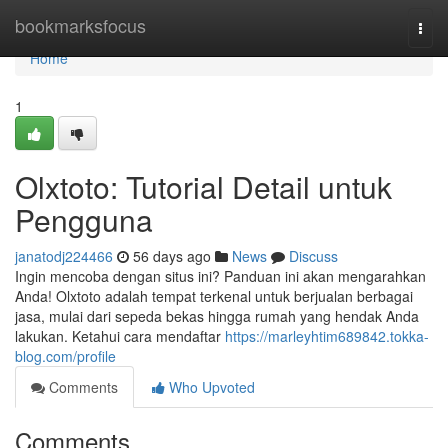
Home
bookmarksfocus
Togg
navi
Home
1
Olxtoto: Tutorial Detail untuk
Pengguna
janatodj224466
56 days ago
News
Discuss
Ingin mencoba dengan situs ini? Panduan ini akan mengarahkan
Anda! Olxtoto adalah tempat terkenal untuk berjualan berbagai
jasa, mulai dari sepeda bekas hingga rumah yang hendak Anda
lakukan. Ketahui cara mendaftar
https://marleyhtim689842.tokka-
blog.com/profile
Comments
Who Upvoted
Comments