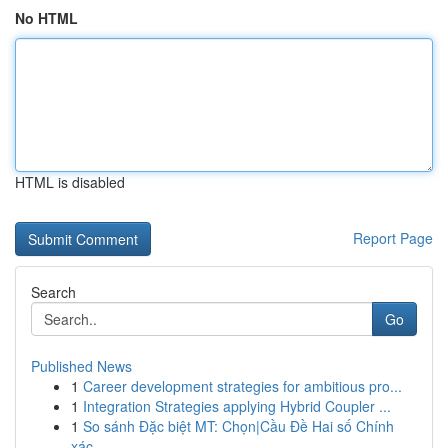
No HTML
HTML is disabled
Report Page
Search
Go
Published News
1
Career development strategies for ambitious pro...
1
Integration Strategies applying Hybrid Coupler ...
1
So sánh Đặc biệt MT: Chọn|Cầu Đề Hai số Chính
xác