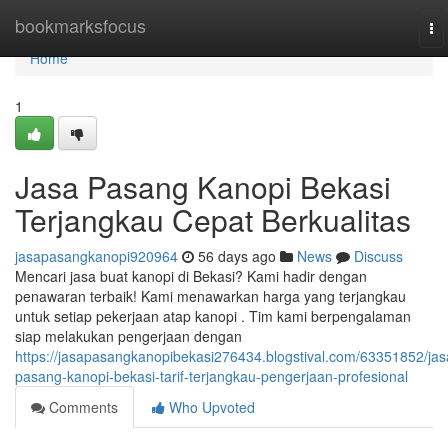
Home
bookmarksfocus
To
na
Home
1
Jasa Pasang Kanopi Bekasi
Terjangkau Cepat Berkualitas
jasapasangkanopi920964
56 days ago
News
Discuss
Mencari jasa buat kanopi di Bekasi? Kami hadir dengan
penawaran terbaik! Kami menawarkan harga yang terjangkau
untuk setiap pekerjaan atap kanopi . Tim kami berpengalaman
siap melakukan pengerjaan dengan
https://jasapasangkanopibekasi276434.blogstival.com/63351852/jas
pasang-kanopi-bekasi-tarif-terjangkau-pengerjaan-profesional
Comments
Who Upvoted