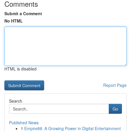
Comments
Submit a Comment
No HTML
HTML is disabled
Report Page
Search
Go
Published News
1
Empire88: A Growing Power in Digital Entertainment