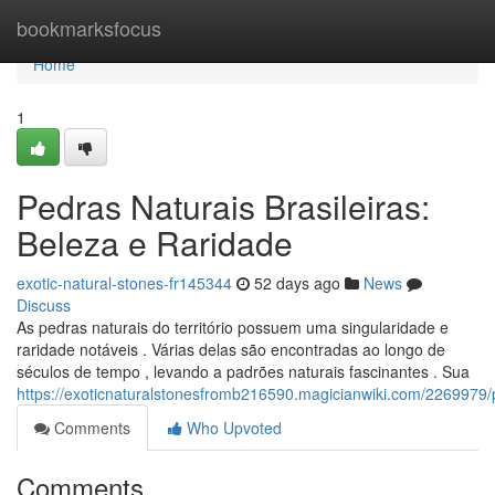
Home
bookmarksfocus
Home
1
Pedras Naturais Brasileiras:
Beleza e Raridade
exotic-natural-stones-fr145344
52 days ago
News
Discuss
As pedras naturais do território possuem uma singularidade e
raridade notáveis . Várias delas são encontradas ao longo de
séculos de tempo , levando a padrões naturais fascinantes . Sua
https://exoticnaturalstonesfromb216590.magicianwiki.com/2269979/
Comments
Who Upvoted
Comments