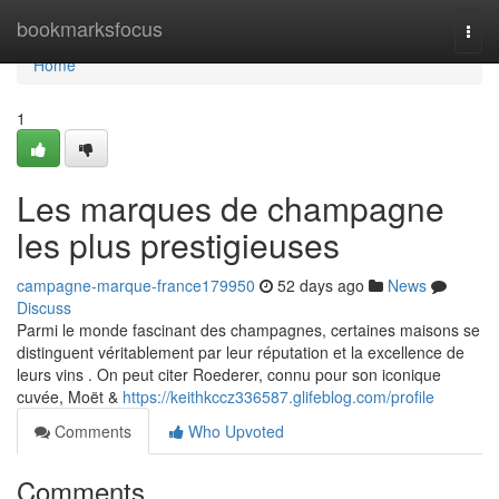
Home
bookmarksfocus
Togg
navi
Home
1
Les marques de champagne
les plus prestigieuses
campagne-marque-france179950
52 days ago
News
Discuss
Parmi le monde fascinant des champagnes, certaines maisons se
distinguent véritablement par leur réputation et la excellence de
leurs vins . On peut citer Roederer, connu pour son iconique
cuvée, Moët &
https://keithkccz336587.glifeblog.com/profile
Comments
Who Upvoted
Comments