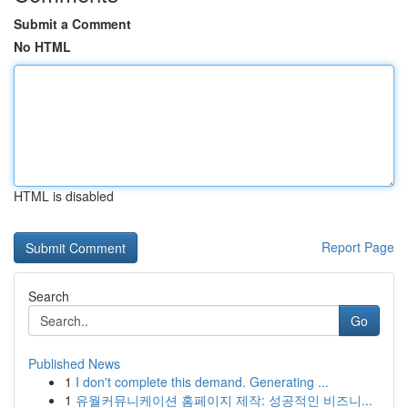
Submit a Comment
No HTML
HTML is disabled
Report Page
Search
Go
Published News
1
I don't complete this demand. Generating ...
1
유월커뮤니케이션 홈페이지 제작: 성공적인 비즈니...