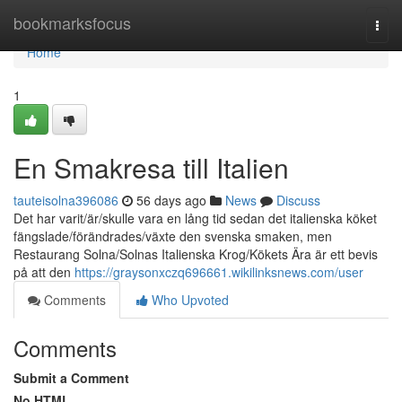
Home
bookmarksfocus
Togg
navi
Home
1
En Smakresa till Italien
tauteisolna396086
56 days ago
News
Discuss
Det har varit/är/skulle vara en lång tid sedan det italienska köket
fängslade/förändrades/växte den svenska smaken, men
Restaurang Solna/Solnas Italienska Krog/Kökets Ära är ett bevis
på att den
https://graysonxczq696661.wikilinksnews.com/user
Comments
Who Upvoted
Comments
Submit a Comment
No HTML