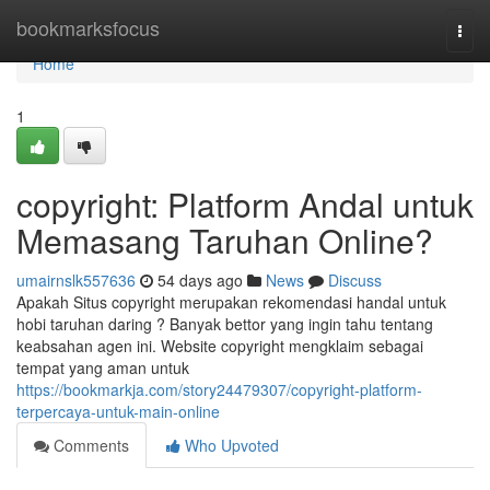
Home
bookmarksfocus
Togg
navi
Home
1
copyright: Platform Andal untuk
Memasang Taruhan Online?
umairnslk557636
54 days ago
News
Discuss
Apakah Situs copyright merupakan rekomendasi handal untuk
hobi taruhan daring ? Banyak bettor yang ingin tahu tentang
keabsahan agen ini. Website copyright mengklaim sebagai
tempat yang aman untuk
https://bookmarkja.com/story24479307/copyright-platform-
terpercaya-untuk-main-online
Comments
Who Upvoted