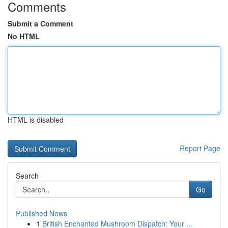
Comments
Submit a Comment
No HTML
HTML is disabled
Report Page
Search
Go
Published News
1
British Enchanted Mushroom Dispatch: Your ...