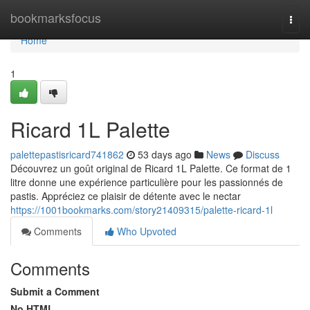
Home
bookmarksfocus
Togg
navi
Home
1
Ricard 1L Palette
palettepastisricard741862
53 days ago
News
Discuss
Découvrez un goût original de Ricard 1L Palette. Ce format de 1
litre donne une expérience particulière pour les passionnés de
pastis. Appréciez ce plaisir de détente avec le nectar
https://1001bookmarks.com/story21409315/palette-ricard-1l
Comments
Who Upvoted
Comments
Submit a Comment
No HTML