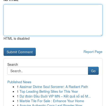
HTML is disabled
Report Page
Search
Go
Published News
1
Aasimar Divine Soul Sorcerer: A Radiant Path
1
Top Leading Betting Sites for This Year
1
Dự đoán Đầu Đuôi VIP MN – Kết quả xổ số M...
1
Marble Tile For Sale : Enhance Your Home
1
Acquire Authentic Coca Leaf Powder Now