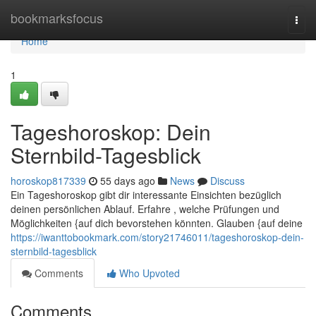
Home
bookmarksfocus
Togg
navi
Home
1
Tageshoroskop: Dein
Sternbild-Tagesblick
horoskop817339
55 days ago
News
Discuss
Ein Tageshoroskop gibt dir interessante Einsichten bezüglich
deinen persönlichen Ablauf. Erfahre , welche Prüfungen und
Möglichkeiten {auf dich bevorstehen könnten. Glauben {auf deine
https://iwanttobookmark.com/story21746011/tageshoroskop-dein-
sternbild-tagesblick
Comments
Who Upvoted
Comments