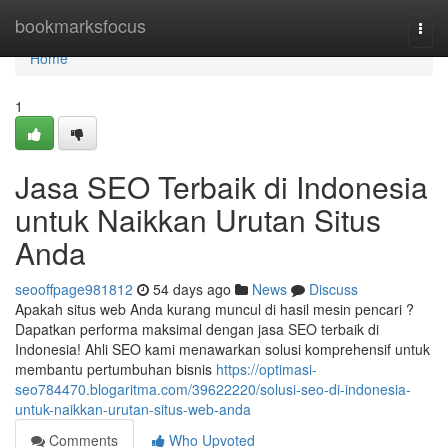
Home
bookmarksfocus
Togg
navi
Home
1
Jasa SEO Terbaik di Indonesia
untuk Naikkan Urutan Situs
Anda
seooffpage981812
54 days ago
News
Discuss
Apakah situs web Anda kurang muncul di hasil mesin pencari ?
Dapatkan performa maksimal dengan jasa SEO terbaik di
Indonesia! Ahli SEO kami menawarkan solusi komprehensif untuk
membantu pertumbuhan bisnis
https://optimasi-
seo784470.blogaritma.com/39622220/solusi-seo-di-indonesia-
untuk-naikkan-urutan-situs-web-anda
Comments
Who Upvoted