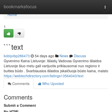
Home
bookmarksfocus
Togg
navi
Home
1
```text
kobiyvbp286473
54 days ago
News
Discuss
Gyvenimo Kaina Lietuvoje: Išlaidų Vadovas Gyvenimo išlaidos
Lietuvoje šiuo metu gali varijuotis priklausomai nuo regiono ir
buities būdo . Svarbiausios išlaidos įskaičiuoja būsto kaina, maisto
https://webtechdirectory.com/listings13564043/text
Comments
Who Upvoted
Comments
Submit a Comment
No HTML