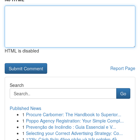
HTML is disabled
Report Page
Search
Go
Published News
1
Procure Carbomer: The Handbook to Superior...
1
Poppo Agency Registration: Your Simple Compl...
1
Prevenção de Incêndio : Guia Essencial e V...
1
Selecting your Correct Advertising Strategy: Co...
1
123b: Cách thức đăng nhập và trải nghiệm đầ...