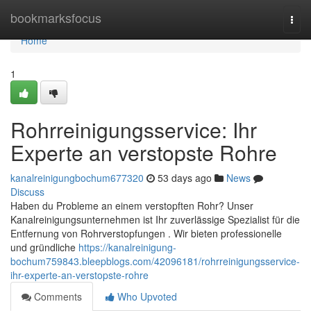
Home
bookmarksfocus
Togg
navi
Home
1
Rohrreinigungsservice: Ihr
Experte an verstopste Rohre
kanalreinigungbochum677320
53 days ago
News
Discuss
Haben du Probleme an einem verstopften Rohr? Unser
Kanalreinigungsunternehmen ist Ihr zuverlässige Spezialist für die
Entfernung von Rohrverstopfungen . Wir bieten professionelle
und gründliche
https://kanalreinigung-
bochum759843.bleepblogs.com/42096181/rohrreinigungsservice-
ihr-experte-an-verstopste-rohre
Comments
Who Upvoted