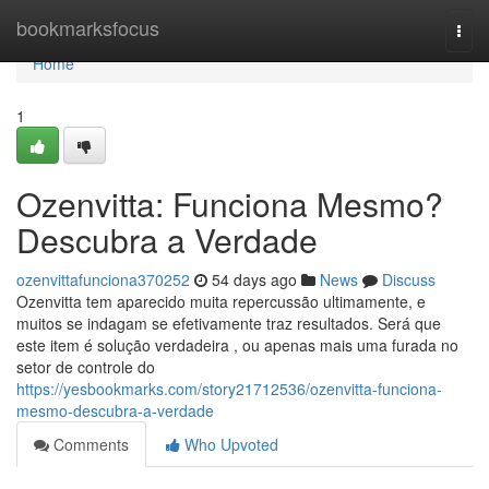
Home
bookmarksfocus
Togg
navi
Home
1
Ozenvitta: Funciona Mesmo?
Descubra a Verdade
ozenvittafunciona370252
54 days ago
News
Discuss
Ozenvitta tem aparecido muita repercussão ultimamente, e
muitos se indagam se efetivamente traz resultados. Será que
este item é solução verdadeira , ou apenas mais uma furada no
setor de controle do
https://yesbookmarks.com/story21712536/ozenvitta-funciona-
mesmo-descubra-a-verdade
Comments
Who Upvoted